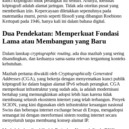
kunci kriptografi milik perangkat itu sendiri. Artinya, identitas
kriptografi adalah alamat jaringan. Tidak ada otoritas pusat yang
memberikan izin. Kepercayaan diletakkan sepenuhnya pada
matematika murni, persis seperti filosofi yang dibangun Roebiono
Kertopati pada 1946, hanya kali ini dalam bahasa digital.
Dua Pendekatan: Memperkuat Fondasi
Lama atau Membangun yang Baru
Dalam lanskap
cryptographic routing
, ada dua mazhab yang sering
disandingkan, dan keduanya sama-sama relevan tergantung konteks
kebutuhan.
Mazhab pertama diwakili oleh
Cryptographically Generated
Addresses
(CGA), yang bekerja dengan menyematkan kunci publik
kriptografi ke dalam bagian alamat IPv6 sebuah perangkat. CGA
memperkuat infrastruktur yang sudah ada, ia adalah modernisasi
bertahap yang memungkinkan adopsi lebih luas karena tidak
membuang seluruh ekosistem internet yang telah terbangun. Proyek
SCION, yang kini digunakan oleh infrastruktur keuangan nasional
Swiss dan beberapa internet exchange besar di Eropa, mengadopsi
semangat ini dengan mereformasi sistem routing internet secara
menyeluruh tanpa membuang konsep alamat IP.