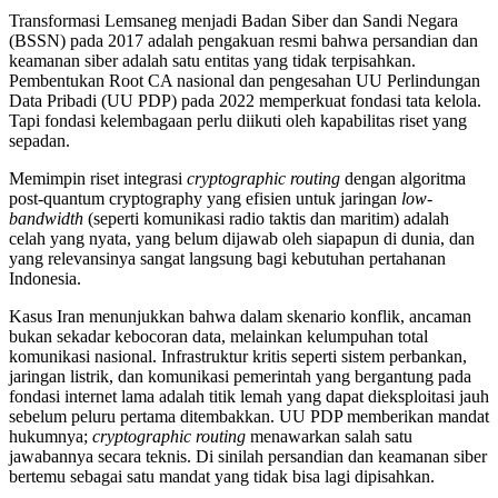
Transformasi Lemsaneg menjadi Badan Siber dan Sandi Negara
(BSSN) pada 2017 adalah pengakuan resmi bahwa persandian dan
keamanan siber adalah satu entitas yang tidak terpisahkan.
Pembentukan Root CA nasional dan pengesahan UU Perlindungan
Data Pribadi (UU PDP) pada 2022 memperkuat fondasi tata kelola.
Tapi fondasi kelembagaan perlu diikuti oleh kapabilitas riset yang
sepadan.
Memimpin riset integrasi
cryptographic routing
dengan algoritma
post-quantum cryptography yang efisien untuk jaringan
low-
bandwidth
(seperti komunikasi radio taktis dan maritim) adalah
celah yang nyata, yang belum dijawab oleh siapapun di dunia, dan
yang relevansinya sangat langsung bagi kebutuhan pertahanan
Indonesia.
Kasus Iran menunjukkan bahwa dalam skenario konflik, ancaman
bukan sekadar kebocoran data, melainkan kelumpuhan total
komunikasi nasional. Infrastruktur kritis seperti sistem perbankan,
jaringan listrik, dan komunikasi pemerintah yang bergantung pada
fondasi internet lama adalah titik lemah yang dapat dieksploitasi jauh
sebelum peluru pertama ditembakkan. UU PDP memberikan mandat
hukumnya;
cryptographic routing
menawarkan salah satu
jawabannya secara teknis. Di sinilah persandian dan keamanan siber
bertemu sebagai satu mandat yang tidak bisa lagi dipisahkan.