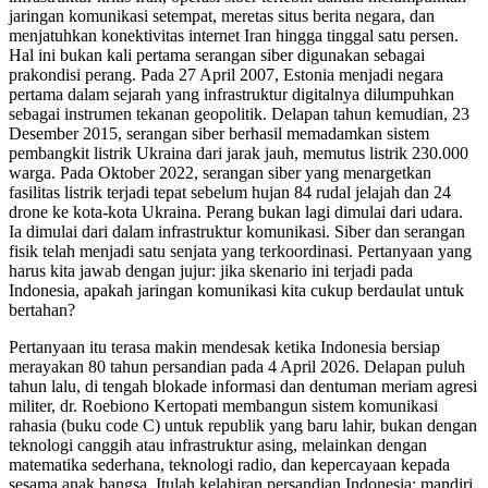
jaringan komunikasi setempat, meretas situs berita negara, dan
menjatuhkan konektivitas internet Iran hingga tinggal satu persen.
Hal ini bukan kali pertama serangan siber digunakan sebagai
prakondisi perang. Pada 27 April 2007, Estonia menjadi negara
pertama dalam sejarah yang infrastruktur digitalnya dilumpuhkan
sebagai instrumen tekanan geopolitik. Delapan tahun kemudian, 23
Desember 2015, serangan siber berhasil memadamkan sistem
pembangkit listrik Ukraina dari jarak jauh, memutus listrik 230.000
warga. Pada Oktober 2022, serangan siber yang menargetkan
fasilitas listrik terjadi tepat sebelum hujan 84 rudal jelajah dan 24
drone ke kota-kota Ukraina. Perang bukan lagi dimulai dari udara.
Ia dimulai dari dalam infrastruktur komunikasi. Siber dan serangan
fisik telah menjadi satu senjata yang terkoordinasi. Pertanyaan yang
harus kita jawab dengan jujur: jika skenario ini terjadi pada
Indonesia, apakah jaringan komunikasi kita cukup berdaulat untuk
bertahan?
Pertanyaan itu terasa makin mendesak ketika Indonesia bersiap
merayakan 80 tahun persandian pada 4 April 2026. Delapan puluh
tahun lalu, di tengah blokade informasi dan dentuman meriam agresi
militer, dr. Roebiono Kertopati membangun sistem komunikasi
rahasia (buku code C) untuk republik yang baru lahir, bukan dengan
teknologi canggih atau infrastruktur asing, melainkan dengan
matematika sederhana, teknologi radio, dan kepercayaan kepada
sesama anak bangsa. Itulah kelahiran persandian Indonesia: mandiri,