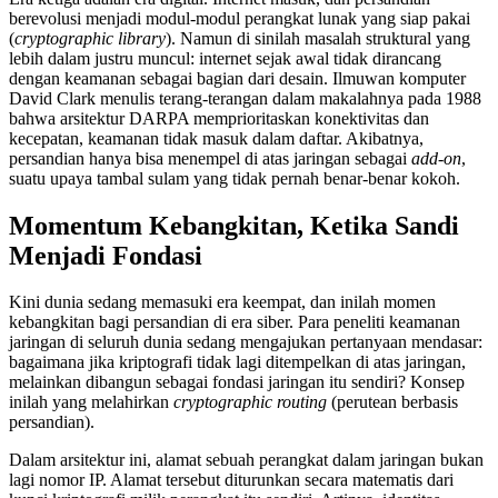
berevolusi menjadi modul-modul perangkat lunak yang siap pakai
(
cryptographic library
). Namun di sinilah masalah struktural yang
lebih dalam justru muncul: internet sejak awal tidak dirancang
dengan keamanan sebagai bagian dari desain. Ilmuwan komputer
David Clark menulis terang-terangan dalam makalahnya pada 1988
bahwa arsitektur DARPA memprioritaskan konektivitas dan
kecepatan, keamanan tidak masuk dalam daftar. Akibatnya,
persandian hanya bisa menempel di atas jaringan sebagai
add-on
,
suatu upaya tambal sulam yang tidak pernah benar-benar kokoh.
Momentum Kebangkitan, Ketika Sandi
Menjadi Fondasi
Kini dunia sedang memasuki era keempat, dan inilah momen
kebangkitan bagi persandian di era siber. Para peneliti keamanan
jaringan di seluruh dunia sedang mengajukan pertanyaan mendasar:
bagaimana jika kriptografi tidak lagi ditempelkan di atas jaringan,
melainkan dibangun sebagai fondasi jaringan itu sendiri? Konsep
inilah yang melahirkan
cryptographic routing
(perutean berbasis
persandian).
Dalam arsitektur ini, alamat sebuah perangkat dalam jaringan bukan
lagi nomor IP. Alamat tersebut diturunkan secara matematis dari