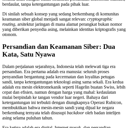
berdaulat, tanpa ketergantungan pada pihak luar.
Di sinilah sebuah konsep yang sedang berkembang di komunitas
keamanan siber global menjadi sangat relevan:
cryptographic
routing
, arsitektur jaringan di mana alamat perangkat bukan nomor
yang diberikan penyedia asing, melainkan identitas kriptografis yang
otonom.
Persandian dan Keamanan Siber: Dua
Kata, Satu Nyawa
Dalam perjalanan sejarahnya, Indonesia telah melewati tiga era
persandian. Era pertama adalah era manusia: seluruh proses
penyandian bergantung pada kecermatan dan loyalitas petugas
sandi, tanpa ketergantungan teknologi asing sama sekali. Era kedua
adalah era mesin elektromekanik seperti Hagelin buatan Swiss, lebih
cepat dan efisien, namun dengan harga yang mahal: kedaulatan
mulai berpindah ke tangan vendor luar negeri. Bahaya dari
ketergantungan ini terbukti dengan diungkapnya Operasi Rubicon,
membuktikan bahwa mesin-mesin sandi yang dijual ke negara
berkembang ternyata telah disusupi
backdoor
oleh badan intelijen
asing selama puluhan tahun.
Era ketiga adalah era digital. Internet masuk, dan persandian