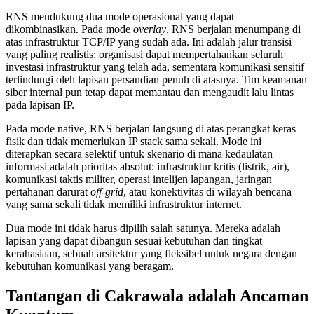
RNS mendukung dua mode operasional yang dapat
dikombinasikan. Pada mode
overlay
, RNS berjalan menumpang di
atas infrastruktur TCP/IP yang sudah ada. Ini adalah jalur transisi
yang paling realistis: organisasi dapat mempertahankan seluruh
investasi infrastruktur yang telah ada, sementara komunikasi sensitif
terlindungi oleh lapisan persandian penuh di atasnya. Tim keamanan
siber internal pun tetap dapat memantau dan mengaudit lalu lintas
pada lapisan IP.
Pada mode native, RNS berjalan langsung di atas perangkat keras
fisik dan tidak memerlukan IP stack sama sekali. Mode ini
diterapkan secara selektif untuk skenario di mana kedaulatan
informasi adalah prioritas absolut: infrastruktur kritis (listrik, air),
komunikasi taktis militer, operasi intelijen lapangan, jaringan
pertahanan darurat
off-grid
, atau konektivitas di wilayah bencana
yang sama sekali tidak memiliki infrastruktur internet.
Dua mode ini tidak harus dipilih salah satunya. Mereka adalah
lapisan yang dapat dibangun sesuai kebutuhan dan tingkat
kerahasiaan, sebuah arsitektur yang fleksibel untuk negara dengan
kebutuhan komunikasi yang beragam.
Tantangan di Cakrawala adalah Ancaman