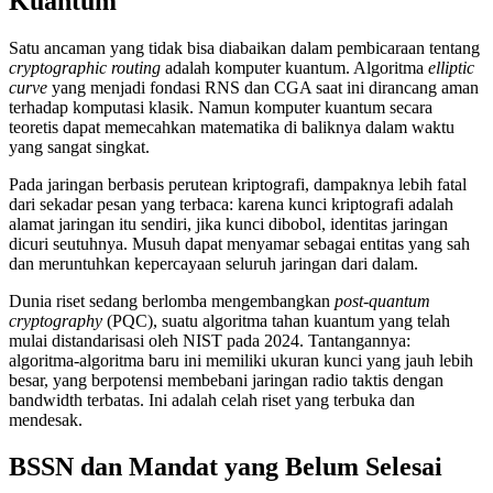
Kuantum
Satu ancaman yang tidak bisa diabaikan dalam pembicaraan tentang
cryptographic routing
adalah komputer kuantum. Algoritma
elliptic
curve
yang menjadi fondasi RNS dan CGA saat ini dirancang aman
terhadap komputasi klasik. Namun komputer kuantum secara
teoretis dapat memecahkan matematika di baliknya dalam waktu
yang sangat singkat.
Pada jaringan berbasis perutean kriptografi, dampaknya lebih fatal
dari sekadar pesan yang terbaca: karena kunci kriptografi adalah
alamat jaringan itu sendiri, jika kunci dibobol, identitas jaringan
dicuri seutuhnya. Musuh dapat menyamar sebagai entitas yang sah
dan meruntuhkan kepercayaan seluruh jaringan dari dalam.
Dunia riset sedang berlomba mengembangkan
post-quantum
cryptography
(PQC), suatu algoritma tahan kuantum yang telah
mulai distandarisasi oleh NIST pada 2024. Tantangannya:
algoritma-algoritma baru ini memiliki ukuran kunci yang jauh lebih
besar, yang berpotensi membebani jaringan radio taktis dengan
bandwidth terbatas. Ini adalah celah riset yang terbuka dan
mendesak.
BSSN dan Mandat yang Belum Selesai