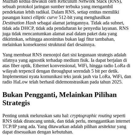
Mazhab kedua diwakili oleh Reticulum Network Stack (RNS),
sebuah protokol jaringan sumber terbuka yang mengambil
pendekatan lebih radikal. Dalam RNS, setiap entitas memiliki
pasangan kunci
elliptic curve
512-bit yang menghasilkan
Destination Hash
sebagai alamat jaringannya. Tidak ada subnet,
tidak ada DHCP, tidak ada pendaftaran ke penyedia layanan. RNS
juga tidak mencantumkan alamat asal dalam paket data yang
dikirimkan, sehingga anonimitas bukan lagi fitur tambahan,
melainkan konsekuensi struktural dari desainnya.
Yang membuat RNS menonjol dari sisi kegunaan strategis adalah
sifatnya yang agnostik terhadap medium fisik. Ia dapat berjalan di
atas fiber optik, Ethernet konvensional, WiFi, hingga radio LoRa di
wilayah terpencil dengan throughput serendah 5 bit per detik.
Implementasi nyata komunikasi teks jarak jauh via LoRa, WiFi, dan
radio HaLow telah berhasil didemonstrasikan pada tahun 2025.
Bukan Pengganti, Melainkan Pilihan
Strategis
Penting untuk meluruskan satu hal:
cryptographic routing
seperti
RNS tidak dirancang untuk, dan tidak perlu, menggantikan internet
TCP/IP yang ada. Yang ditawarkan adalah pilihan arsitektur yang
dapat disesuaikan dengan kebutuhan.