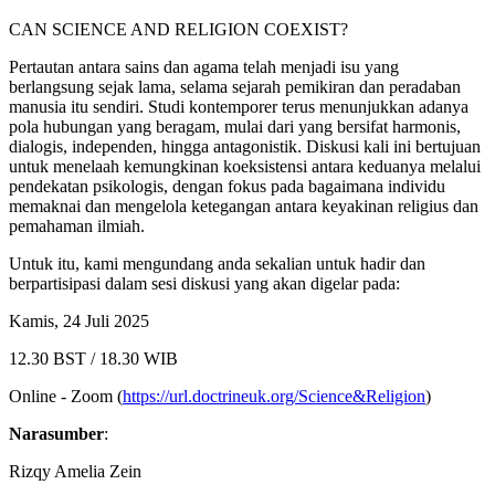
CAN SCIENCE AND RELIGION COEXIST?
Pertautan antara sains dan agama telah menjadi isu yang
berlangsung sejak lama, selama sejarah pemikiran dan peradaban
manusia itu sendiri. Studi kontemporer terus menunjukkan adanya
pola hubungan yang beragam, mulai dari yang bersifat harmonis,
dialogis, independen, hingga antagonistik. Diskusi kali ini bertujuan
untuk menelaah kemungkinan koeksistensi antara keduanya melalui
pendekatan psikologis, dengan fokus pada bagaimana individu
memaknai dan mengelola ketegangan antara keyakinan religius dan
pemahaman ilmiah.
Untuk itu, kami mengundang anda sekalian untuk hadir dan
berpartisipasi dalam sesi diskusi yang akan digelar pada:
Kamis, 24 Juli 2025
12.30 BST / 18.30 WIB
Online - Zoom (
https://url.doctrineuk.org/Science&Religion
)
Narasumber
:
Rizqy Amelia Zein